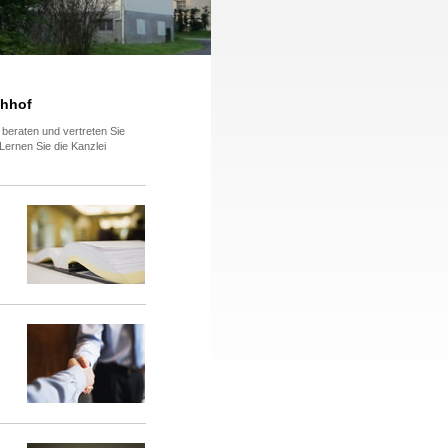
chhof
 beraten und vertreten Sie
Lernen Sie die Kanzlei