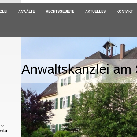
ZLEI
ANWÄLTE
RECHTSGEBIETE
AKTUELLES
KONTAKT
Anwaltskanzlei am 
.de
mular