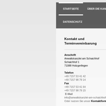
STARTSEITE
ÜBER DIE KAN
DATENSCHUTZ
Kontakt und
Terminvereinbarung
Anschrift
Anwaltskanzlei am Schaichhof
Schaichhof 1
71088 Holzgerlingen
Telefon
+49 7157 53 41 42
+49 7157 98 79 14
Fax
+49 7157 53 41 64
+49 7157 98 79 15
E-Mail
info@anwaltskanzlei-am-schaichhof
Oder nutzen Sie unser
Kontaktfor