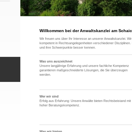
Willkommen bei der Anwaltskanzlei am Schai
Wir freuen uns über Ihr Interesse an unserer Anwaltskanzlei. Wir
kompetent in Rechtsangelegenheiten verschiedener Disziplinen. 
und ihre Schwerpunkte besser kennen.
Was uns auszeichnet
Unsere langjährige Erfahrung und unsere fachliche Kompetenz
garantieren maßgeschneiderte Lösungen, die Sie überzeugen
werden.
Über die Kanzlei
Wer wir sind
Erfolg aus Erfahrung: Unsere Anwälte bieten Rechtsbeistand mit
hoher Beratungskompetenz.
Das Anwaltsteam
Was wir bieten