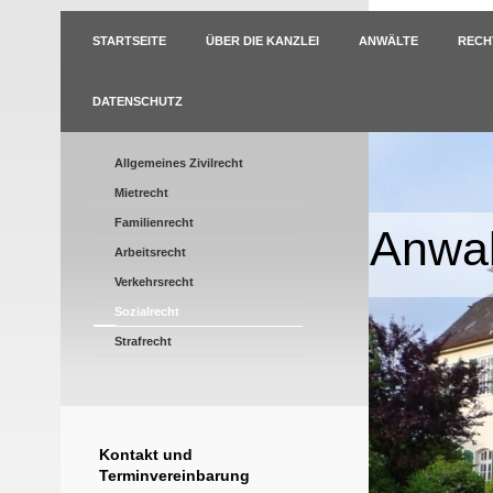
STARTSEITE
ÜBER DIE KANZLEI
ANWÄLTE
RECH
DATENSCHUTZ
Allgemeines Zivilrecht
Mietrecht
Familienrecht
Anwal
Arbeitsrecht
Verkehrsrecht
Sozialrecht
Strafrecht
Kontakt und
Terminvereinbarung