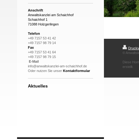
Anschrift
Anwaltskanzlei am Schaichhof
Schaichhof 1
71088 Holzgerlingen
Telefon
+49 7157 53 41 42
+49 7157 98 79 14
Fax
Druckv
+49 7157 53 41 64
© Anwalts
+49 7157 98 79 15
E-Mail
Diese Hom
info@anwaltskanzlei-am-schaichhof.de
erstellt.
Oder nutzen Sie unser
Kontaktformular
Aktuelles